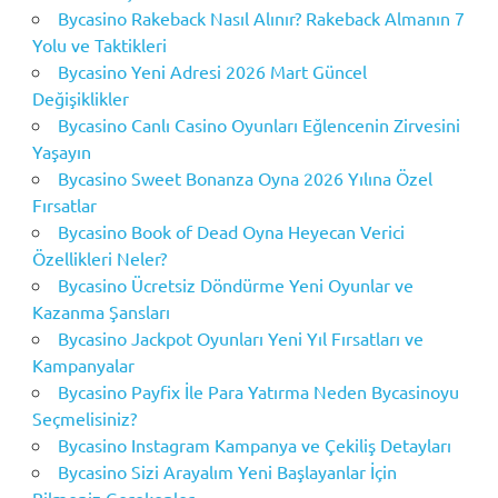
Bycasino Rakeback Nasıl Alınır? Rakeback Almanın 7
Yolu ve Taktikleri
Bycasino Yeni Adresi 2026 Mart Güncel
Değişiklikler
Bycasino Canlı Casino Oyunları Eğlencenin Zirvesini
Yaşayın
Bycasino Sweet Bonanza Oyna 2026 Yılına Özel
Fırsatlar
Bycasino Book of Dead Oyna Heyecan Verici
Özellikleri Neler?
Bycasino Ücretsiz Döndürme Yeni Oyunlar ve
Kazanma Şansları
Bycasino Jackpot Oyunları Yeni Yıl Fırsatları ve
Kampanyalar
Bycasino Payfix İle Para Yatırma Neden Bycasinoyu
Seçmelisiniz?
Bycasino Instagram Kampanya ve Çekiliş Detayları
Bycasino Sizi Arayalım Yeni Başlayanlar İçin
Bilmeniz Gerekenler