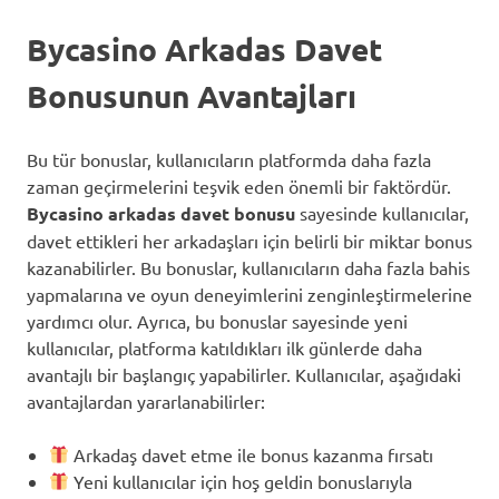
Bycasino Arkadas Davet
Bonusunun Avantajları
Bu tür bonuslar, kullanıcıların platformda daha fazla
zaman geçirmelerini teşvik eden önemli bir faktördür.
Bycasino arkadas davet bonusu
sayesinde kullanıcılar,
davet ettikleri her arkadaşları için belirli bir miktar bonus
kazanabilirler. Bu bonuslar, kullanıcıların daha fazla bahis
yapmalarına ve oyun deneyimlerini zenginleştirmelerine
yardımcı olur. Ayrıca, bu bonuslar sayesinde yeni
kullanıcılar, platforma katıldıkları ilk günlerde daha
avantajlı bir başlangıç yapabilirler. Kullanıcılar, aşağıdaki
avantajlardan yararlanabilirler:
Arkadaş davet etme ile bonus kazanma fırsatı
Yeni kullanıcılar için hoş geldin bonuslarıyla