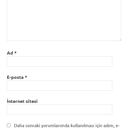
Ad
*
E-posta
*
İnternet sitesi
Daha sonraki yorumlarımda kullanılması için adım, e-