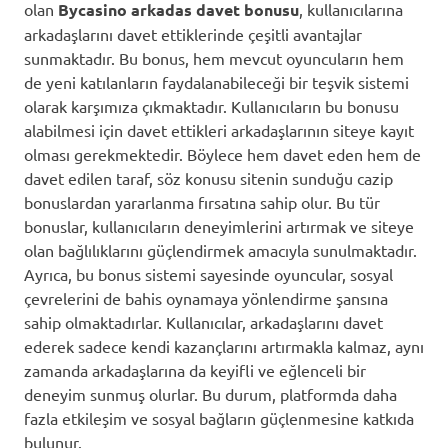
olan
Bycasino arkadas davet bonusu
, kullanıcılarına
arkadaşlarını davet ettiklerinde çeşitli avantajlar
sunmaktadır. Bu bonus, hem mevcut oyuncuların hem
de yeni katılanların faydalanabileceği bir teşvik sistemi
olarak karşımıza çıkmaktadır. Kullanıcıların bu bonusu
alabilmesi için davet ettikleri arkadaşlarının siteye kayıt
olması gerekmektedir. Böylece hem davet eden hem de
davet edilen taraf, söz konusu sitenin sunduğu cazip
bonuslardan yararlanma fırsatına sahip olur. Bu tür
bonuslar, kullanıcıların deneyimlerini artırmak ve siteye
olan bağlılıklarını güçlendirmek amacıyla sunulmaktadır.
Ayrıca, bu bonus sistemi sayesinde oyuncular, sosyal
çevrelerini de bahis oynamaya yönlendirme şansına
sahip olmaktadırlar. Kullanıcılar, arkadaşlarını davet
ederek sadece kendi kazançlarını artırmakla kalmaz, aynı
zamanda arkadaşlarına da keyifli ve eğlenceli bir
deneyim sunmuş olurlar. Bu durum, platformda daha
fazla etkileşim ve sosyal bağların güçlenmesine katkıda
bulunur.