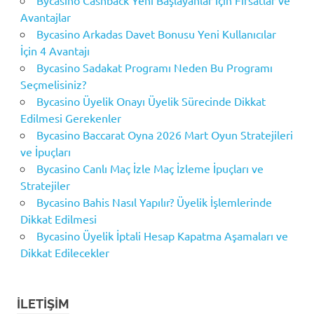
Avantajlar
Bycasino Arkadas Davet Bonusu Yeni Kullanıcılar
İçin 4 Avantajı
Bycasino Sadakat Programı Neden Bu Programı
Seçmelisiniz?
Bycasino Üyelik Onayı Üyelik Sürecinde Dikkat
Edilmesi Gerekenler
Bycasino Baccarat Oyna 2026 Mart Oyun Stratejileri
ve İpuçları
Bycasino Canlı Maç İzle Maç İzleme İpuçları ve
Stratejiler
Bycasino Bahis Nasıl Yapılır? Üyelik İşlemlerinde
Dikkat Edilmesi
Bycasino Üyelik İptali Hesap Kapatma Aşamaları ve
Dikkat Edilecekler
İLETIŞIM