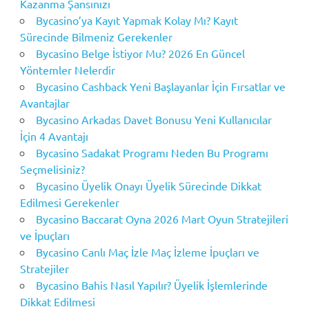
Kazanma Şansınızı
Bycasino’ya Kayıt Yapmak Kolay Mı? Kayıt
Sürecinde Bilmeniz Gerekenler
Bycasino Belge İstiyor Mu? 2026 En Güncel
Yöntemler Nelerdir
Bycasino Cashback Yeni Başlayanlar İçin Fırsatlar ve
Avantajlar
Bycasino Arkadas Davet Bonusu Yeni Kullanıcılar
İçin 4 Avantajı
Bycasino Sadakat Programı Neden Bu Programı
Seçmelisiniz?
Bycasino Üyelik Onayı Üyelik Sürecinde Dikkat
Edilmesi Gerekenler
Bycasino Baccarat Oyna 2026 Mart Oyun Stratejileri
ve İpuçları
Bycasino Canlı Maç İzle Maç İzleme İpuçları ve
Stratejiler
Bycasino Bahis Nasıl Yapılır? Üyelik İşlemlerinde
Dikkat Edilmesi