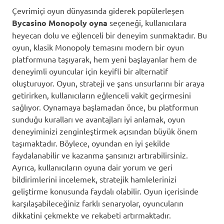
Çevrimiçi oyun dünyasında giderek popülerleşen
Bycasino Monopoly oyna
seçeneği, kullanıcılara
heyecan dolu ve eğlenceli bir deneyim sunmaktadır. Bu
oyun, klasik Monopoly temasını modern bir oyun
platformuna taşıyarak, hem yeni başlayanlar hem de
deneyimli oyuncular için keyifli bir alternatif
oluşturuyor. Oyun, strateji ve şans unsurlarını bir araya
getirirken, kullanıcıların eğlenceli vakit geçirmesini
sağlıyor. Oynamaya başlamadan önce, bu platformun
sunduğu kuralları ve avantajları iyi anlamak, oyun
deneyiminizi zenginleştirmek açısından büyük önem
taşımaktadır. Böylece, oyundan en iyi şekilde
faydalanabilir ve kazanma şansınızı artırabilirsiniz.
Ayrıca, kullanıcıların oyuna dair yorum ve geri
bildirimlerini incelemek, stratejik hamlelerinizi
geliştirme konusunda faydalı olabilir. Oyun içerisinde
karşılaşabileceğiniz farklı senaryolar, oyuncuların
dikkatini çekmekte ve rekabeti artırmaktadır.