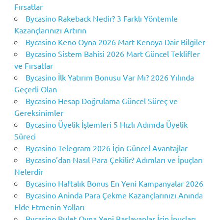
Fırsatlar
Bycasino Rakeback Nedir? 3 Farklı Yöntemle
Kazançlarınızı Artırın
Bycasino Keno Oyna 2026 Mart Kenoya Dair Bilgiler
Bycasino Sistem Bahisi 2026 Mart Güncel Teklifler
ve Fırsatlar
Bycasino İlk Yatırım Bonusu Var Mı? 2026 Yılında
Geçerli Olan
Bycasino Hesap Doğrulama Güncel Süreç ve
Gereksinimler
Bycasino Üyelik İşlemleri 5 Hızlı Adımda Üyelik
Süreci
Bycasino Telegram 2026 İçin Güncel Avantajlar
Bycasino’dan Nasıl Para Çekilir? Adımları ve İpuçları
Nelerdir
Bycasino Haftalık Bonus En Yeni Kampanyalar 2026
Bycasino Aninda Para Çekme Kazançlarınızı Anında
Elde Etmenin Yolları
Bycasino Rulet Oyna Yeni Başlayanlar İçin İpuçları