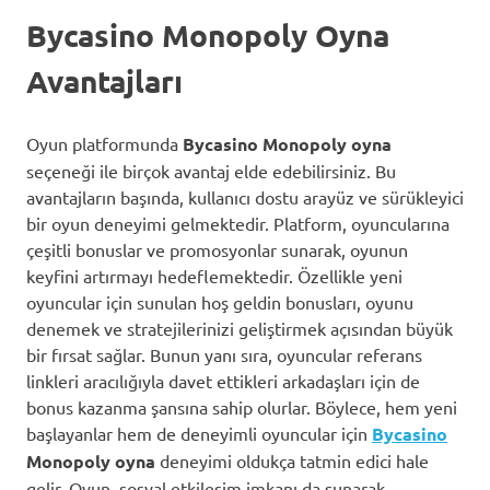
Bycasino Monopoly Oyna
Avantajları
Oyun platformunda
Bycasino Monopoly oyna
seçeneği ile birçok avantaj elde edebilirsiniz. Bu
avantajların başında, kullanıcı dostu arayüz ve sürükleyici
bir oyun deneyimi gelmektedir. Platform, oyuncularına
çeşitli bonuslar ve promosyonlar sunarak, oyunun
keyfini artırmayı hedeflemektedir. Özellikle yeni
oyuncular için sunulan hoş geldin bonusları, oyunu
denemek ve stratejilerinizi geliştirmek açısından büyük
bir fırsat sağlar. Bunun yanı sıra, oyuncular referans
linkleri aracılığıyla davet ettikleri arkadaşları için de
bonus kazanma şansına sahip olurlar. Böylece, hem yeni
başlayanlar hem de deneyimli oyuncular için
Bycasino
Monopoly oyna
deneyimi oldukça tatmin edici hale
gelir. Oyun, sosyal etkileşim imkanı da sunarak,