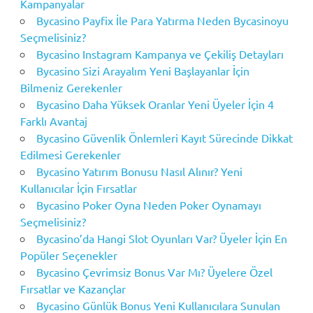
Kampanyalar
Bycasino Payfix İle Para Yatırma Neden Bycasinoyu
Seçmelisiniz?
Bycasino Instagram Kampanya ve Çekiliş Detayları
Bycasino Sizi Arayalım Yeni Başlayanlar İçin
Bilmeniz Gerekenler
Bycasino Daha Yüksek Oranlar Yeni Üyeler İçin 4
Farklı Avantaj
Bycasino Güvenlik Önlemleri Kayıt Sürecinde Dikkat
Edilmesi Gerekenler
Bycasino Yatırım Bonusu Nasıl Alınır? Yeni
Kullanıcılar İçin Fırsatlar
Bycasino Poker Oyna Neden Poker Oynamayı
Seçmelisiniz?
Bycasino’da Hangi Slot Oyunları Var? Üyeler İçin En
Popüler Seçenekler
Bycasino Çevrimsiz Bonus Var Mı? Üyelere Özel
Fırsatlar ve Kazançlar
Bycasino Günlük Bonus Yeni Kullanıcılara Sunulan