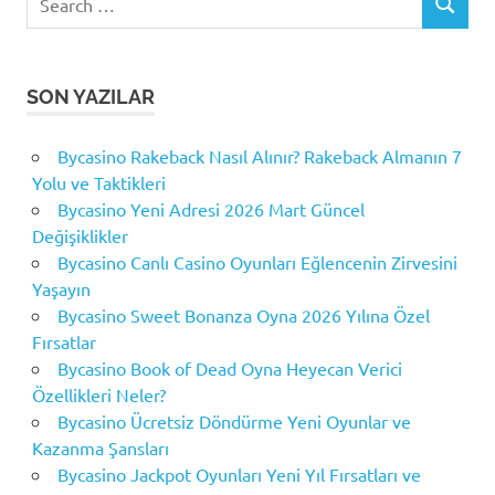
SEARCH
for:
SON YAZILAR
Bycasino Rakeback Nasıl Alınır? Rakeback Almanın 7
Yolu ve Taktikleri
Bycasino Yeni Adresi 2026 Mart Güncel
Değişiklikler
Bycasino Canlı Casino Oyunları Eğlencenin Zirvesini
Yaşayın
Bycasino Sweet Bonanza Oyna 2026 Yılına Özel
Fırsatlar
Bycasino Book of Dead Oyna Heyecan Verici
Özellikleri Neler?
Bycasino Ücretsiz Döndürme Yeni Oyunlar ve
Kazanma Şansları
Bycasino Jackpot Oyunları Yeni Yıl Fırsatları ve