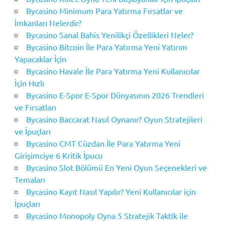
Bycasino Minimum Para Yatırma Fırsatlar ve
İmkanları Nelerdir?
Bycasino Sanal Bahis Yenilikçi Özellikleri Neler?
Bycasino Bitcoin İle Para Yatırma Yeni Yatırım
Yapacaklar İçin
Bycasino Havale İle Para Yatırma Yeni Kullanıcılar
İçin Hızlı
Bycasino E-Spor E-Spor Dünyasının 2026 Trendleri
ve Fırsatları
Bycasino Baccarat Nasıl Oynanır? Oyun Stratejileri
ve İpuçları
Bycasino CMT Cüzdan İle Para Yatırma Yeni
Girişimciye 6 Kritik İpucu
Bycasino Slot Bölümü En Yeni Oyun Seçenekleri ve
Temaları
Bycasino Kayıt Nasıl Yapılır? Yeni Kullanıcılar için
İpuçları
Bycasino Monopoly Oyna 5 Stratejik Taktik ile