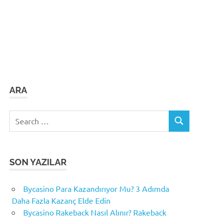
ARA
Search
SEARCH
for:
SON YAZILAR
Bycasino Para Kazandırıyor Mu? 3 Adımda
Daha Fazla Kazanç Elde Edin
Bycasino Rakeback Nasıl Alınır? Rakeback