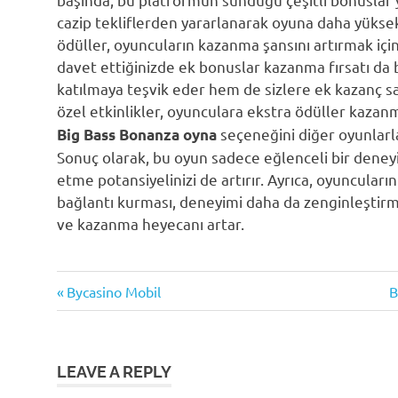
cazip tekliflerden yararlanarak oyuna daha yüksek 
ödüller, oyuncuların kazanma şansını artırmak için 
davet ettiğinizde ek bonuslar kazanma fırsatı da
katılmaya teşvik eder hem de sizlere ek kazanç sağ
özel etkinlikler, oyunculara ekstra ödüller kazan
seçeneğini diğer oyunlarl
Big Bass Bonanza oyna
Sonuç olarak, bu oyun sadece eğlenceli bir dene
etme potansiyelinizi de artırır. Ayrıca, oyuncular
bağlantı kurması, deneyimi daha da zenginleştirme
ve kazanma heyecanı artar.
Big Bass
Previous
N
Yazı
Bycasino Mobil
B
Bonanza
Post:
P
gezinmesi
Bycasino
Oyunları
LEAVE A REPLY
Çevrimiçi
Oyunlar