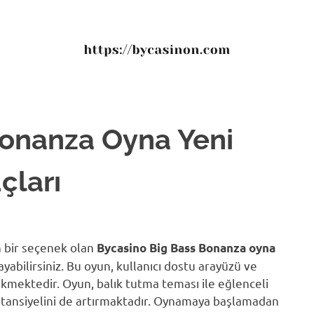
Bonanza Oyna Yeni
çları
n bir seçenek olan
Bycasino Big Bass Bonanza oyna
ayabilirsiniz. Bu oyun, kullanıcı dostu arayüzü ve
 çekmektedir. Oyun, balık tutma teması ile eğlenceli
tansiyelini de artırmaktadır. Oynamaya başlamadan