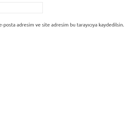
e-posta adresim ve site adresim bu tarayıcıya kaydedilsin.