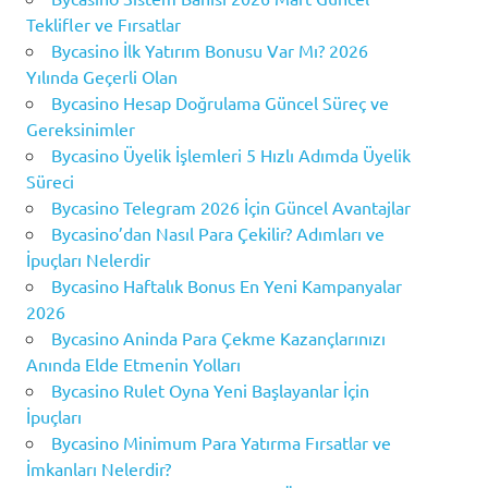
Teklifler ve Fırsatlar
Bycasino İlk Yatırım Bonusu Var Mı? 2026
Yılında Geçerli Olan
Bycasino Hesap Doğrulama Güncel Süreç ve
Gereksinimler
Bycasino Üyelik İşlemleri 5 Hızlı Adımda Üyelik
Süreci
Bycasino Telegram 2026 İçin Güncel Avantajlar
Bycasino’dan Nasıl Para Çekilir? Adımları ve
İpuçları Nelerdir
Bycasino Haftalık Bonus En Yeni Kampanyalar
2026
Bycasino Aninda Para Çekme Kazançlarınızı
Anında Elde Etmenin Yolları
Bycasino Rulet Oyna Yeni Başlayanlar İçin
İpuçları
Bycasino Minimum Para Yatırma Fırsatlar ve
İmkanları Nelerdir?