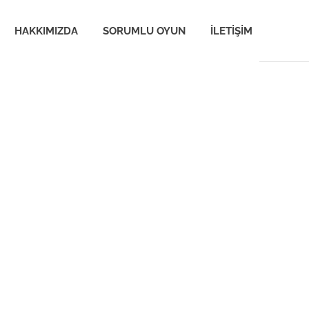
HAKKIMIZDA
SORUMLU OYUN
İLETIŞIM