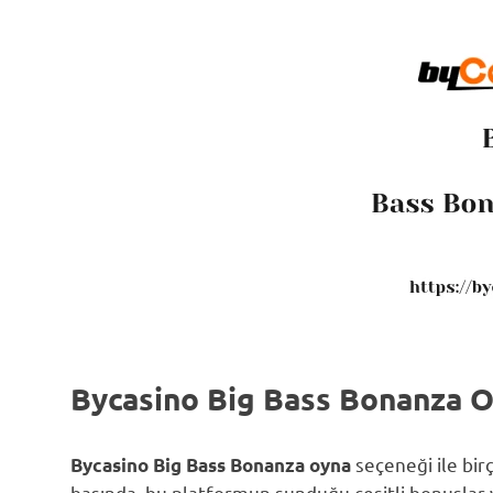
Bycasino Big Bass Bonanza O
seçeneği ile birç
Bycasino Big Bass Bonanza oyna
başında, bu platformun sunduğu çeşitli bonuslar 