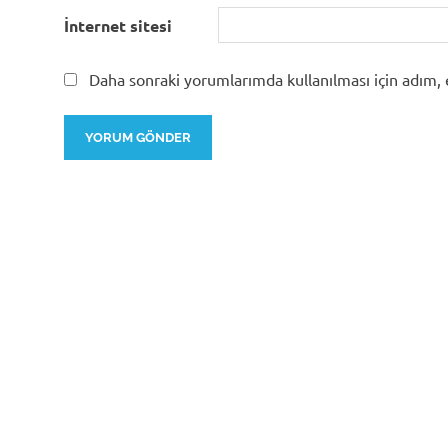
İnternet sitesi
Daha sonraki yorumlarımda kullanılması için adım, 