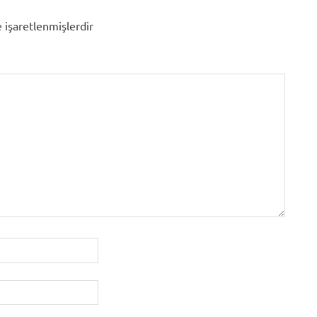
e işaretlenmişlerdir