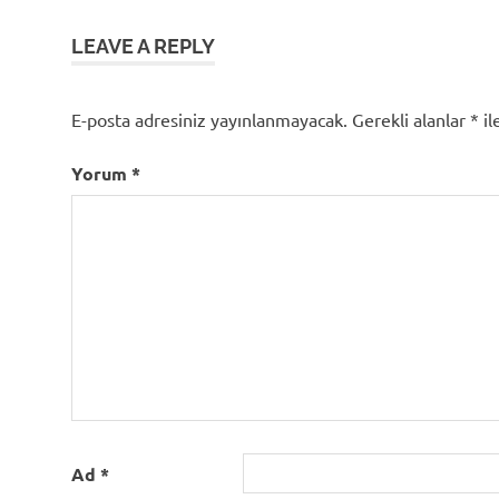
Oyun
stratejileri
LEAVE A REPLY
E-posta adresiniz yayınlanmayacak.
Gerekli alanlar
*
il
Yorum
*
Ad
*