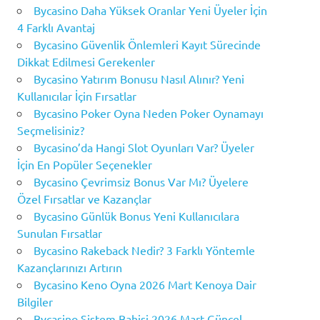
Bycasino Daha Yüksek Oranlar Yeni Üyeler İçin
4 Farklı Avantaj
Bycasino Güvenlik Önlemleri Kayıt Sürecinde
Dikkat Edilmesi Gerekenler
Bycasino Yatırım Bonusu Nasıl Alınır? Yeni
Kullanıcılar İçin Fırsatlar
Bycasino Poker Oyna Neden Poker Oynamayı
Seçmelisiniz?
Bycasino’da Hangi Slot Oyunları Var? Üyeler
İçin En Popüler Seçenekler
Bycasino Çevrimsiz Bonus Var Mı? Üyelere
Özel Fırsatlar ve Kazançlar
Bycasino Günlük Bonus Yeni Kullanıcılara
Sunulan Fırsatlar
Bycasino Rakeback Nedir? 3 Farklı Yöntemle
Kazançlarınızı Artırın
Bycasino Keno Oyna 2026 Mart Kenoya Dair
Bilgiler
Bycasino Sistem Bahisi 2026 Mart Güncel