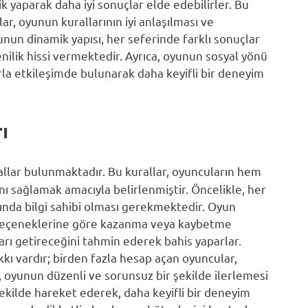
ik yaparak daha iyi sonuçlar elde edebilirler. Bu
r, oyunun kurallarının iyi anlaşılması ve
unun dinamik yapısı, her seferinde farklı sonuçlar
nilik hissi vermektedir. Ayrıca, oyunun sosyal yönü
rla etkileşimde bulunarak daha keyifli bir deneyim
ı
llar bulunmaktadır. Bu kurallar, oyuncuların hem
ı sağlamak amacıyla belirlenmiştir. Öncelikle, her
da bilgi sahibi olması gerekmektedir. Oyun
his seçeneklerine göre kazanma veya kaybetme
arı getireceğini tahmin ederek bahis yaparlar.
kı vardır; birden fazla hesap açan oyuncular,
, oyunun düzenli ve sorunsuz bir şekilde ilerlemesi
şekilde hareket ederek, daha keyifli bir deneyim