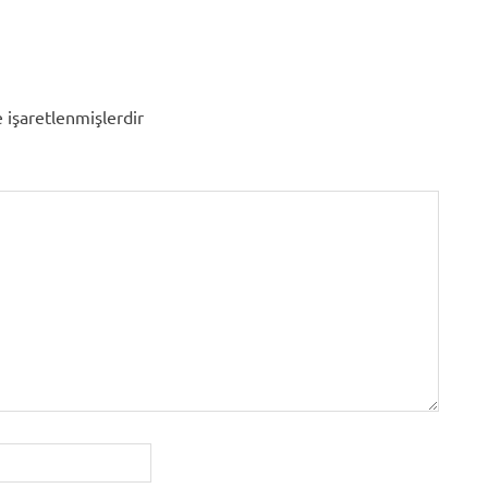
e işaretlenmişlerdir