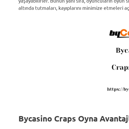
yaşayabilirler. Bunun yanı sıra, oyuncuların oyun s
altında tutmaları, kayıplarını minimize etmeleri 
Bycasino Craps Oyna Avantajl