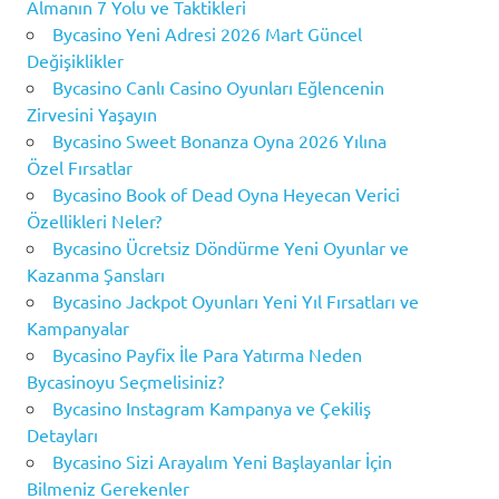
Almanın 7 Yolu ve Taktikleri
Bycasino Yeni Adresi 2026 Mart Güncel
Değişiklikler
Bycasino Canlı Casino Oyunları Eğlencenin
Zirvesini Yaşayın
Bycasino Sweet Bonanza Oyna 2026 Yılına
Özel Fırsatlar
Bycasino Book of Dead Oyna Heyecan Verici
Özellikleri Neler?
Bycasino Ücretsiz Döndürme Yeni Oyunlar ve
Kazanma Şansları
Bycasino Jackpot Oyunları Yeni Yıl Fırsatları ve
Kampanyalar
Bycasino Payfix İle Para Yatırma Neden
Bycasinoyu Seçmelisiniz?
Bycasino Instagram Kampanya ve Çekiliş
Detayları
Bycasino Sizi Arayalım Yeni Başlayanlar İçin
Bilmeniz Gerekenler