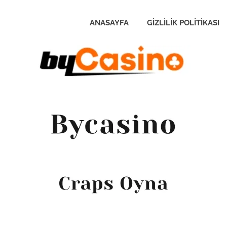
ANASAYFA
GIZLILIK POLITIKASI