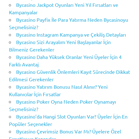
Bycasino Jackpot Oyunları Yeni Yıl Fırsatları ve
Kampanyalar
Bycasino Payfix İle Para Yatırma Neden Bycasinoyu
Seçmelisiniz?
Bycasino Instagram Kampanya ve Çekiliş Detayları
Bycasino Sizi Arayalım Yeni Başlayanlar İçin
Bilmeniz Gerekenler
Bycasino Daha Yüksek Oranlar Yeni Üyeler İçin 4
Farklı Avantaj
Bycasino Güvenlik Önlemleri Kayıt Sürecinde Dikkat
Edilmesi Gerekenler
Bycasino Yatırım Bonusu Nasıl Alınır? Yeni
Kullanıcılar İçin Fırsatlar
Bycasino Poker Oyna Neden Poker Oynamayı
Seçmelisiniz?
Bycasino’da Hangi Slot Oyunları Var? Üyeler İçin En
Popüler Seçenekler
Bycasino Çevrimsiz Bonus Var Mı? Üyelere Özel
Fırsatlar ve Kazançlar