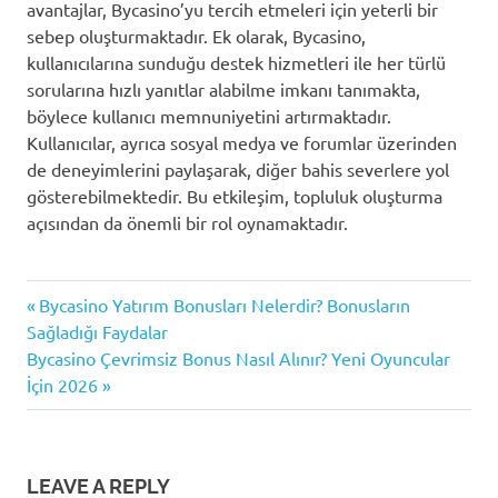
avantajlar, Bycasino’yu tercih etmeleri için yeterli bir
sebep oluşturmaktadır. Ek olarak, Bycasino,
kullanıcılarına sunduğu destek hizmetleri ile her türlü
sorularına hızlı yanıtlar alabilme imkanı tanımakta,
böylece kullanıcı memnuniyetini artırmaktadır.
Kullanıcılar, ayrıca sosyal medya ve forumlar üzerinden
de deneyimlerini paylaşarak, diğer bahis severlere yol
gösterebilmektedir. Bu etkileşim, topluluk oluşturma
açısından da önemli bir rol oynamaktadır.
Bahis
Previous
Yazı
Bycasino Yatırım Bonusları Nelerdir? Bonusların
Oranları
Post:
Sağladığı Faydalar
gezinmesi
Çevrimiçi
Next
Bycasino Çevrimsiz Bonus Nasıl Alınır? Yeni Oyuncular
Bahis
Post:
İçin 2026
Spor
Bahisleri
LEAVE A REPLY