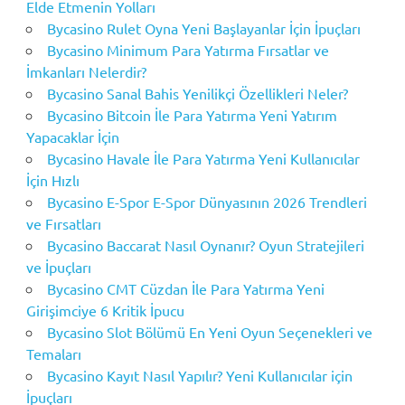
Elde Etmenin Yolları
Bycasino Rulet Oyna Yeni Başlayanlar İçin İpuçları
Bycasino Minimum Para Yatırma Fırsatlar ve
İmkanları Nelerdir?
Bycasino Sanal Bahis Yenilikçi Özellikleri Neler?
Bycasino Bitcoin İle Para Yatırma Yeni Yatırım
Yapacaklar İçin
Bycasino Havale İle Para Yatırma Yeni Kullanıcılar
İçin Hızlı
Bycasino E-Spor E-Spor Dünyasının 2026 Trendleri
ve Fırsatları
Bycasino Baccarat Nasıl Oynanır? Oyun Stratejileri
ve İpuçları
Bycasino CMT Cüzdan İle Para Yatırma Yeni
Girişimciye 6 Kritik İpucu
Bycasino Slot Bölümü En Yeni Oyun Seçenekleri ve
Temaları
Bycasino Kayıt Nasıl Yapılır? Yeni Kullanıcılar için
İpuçları