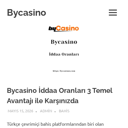
Skip
to
Bycasino
MENU
content
Bycasino İddaa Oranları 3 Temel
Avantajı ile Karşınızda
MAYIS 15, 2026
ADMIN
BAHIS
Türkçe çevrimiçi bahis platformlarından biri olan