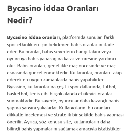
Bycasino İddaa Oranları
Nedir?
Bycasino İddaa oranları
, platformda sunulan farklı
spor etkinlikleri için belirlenen bahis oranlarını ifade
eder. Bu oranlar, bahis severlerin hangi takım veya
oyuncuya bahis yapacağına karar vermesine yardımcı
olur. Bahis oranları, genellikle maç öncesinde ve maç
esnasında güncellenmektedir. Kullanıcılar, oranları takip
ederek en uygun zamanlarda bahis yapabilirler.
Bycasino, kullanıcılarına çeşitli spor dallarında, futbol,
basketbol, tenis gibi birçok alanda etkileyici oranlar
sunmaktadır. Bu sayede, oyuncular daha kazançlı bahis
yapma şansını yakalarlar. Kullanıcıların, bu oranları
dikkatle incelemesi ve stratejik bir şekilde bahis yapması
önerilir. Ayrıca, söz konusu site, kullanıcıların daha
bilinçli bahis yapmalarını sağlamak amacıyla istatistikler