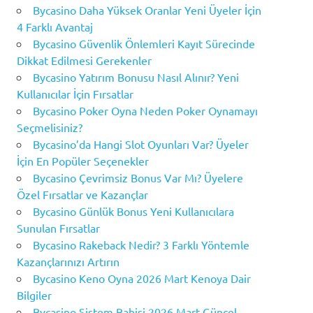
Bycasino Daha Yüksek Oranlar Yeni Üyeler İçin
4 Farklı Avantaj
Bycasino Güvenlik Önlemleri Kayıt Sürecinde
Dikkat Edilmesi Gerekenler
Bycasino Yatırım Bonusu Nasıl Alınır? Yeni
Kullanıcılar İçin Fırsatlar
Bycasino Poker Oyna Neden Poker Oynamayı
Seçmelisiniz?
Bycasino’da Hangi Slot Oyunları Var? Üyeler
İçin En Popüler Seçenekler
Bycasino Çevrimsiz Bonus Var Mı? Üyelere
Özel Fırsatlar ve Kazançlar
Bycasino Günlük Bonus Yeni Kullanıcılara
Sunulan Fırsatlar
Bycasino Rakeback Nedir? 3 Farklı Yöntemle
Kazançlarınızı Artırın
Bycasino Keno Oyna 2026 Mart Kenoya Dair
Bilgiler
Bycasino Sistem Bahisi 2026 Mart Güncel