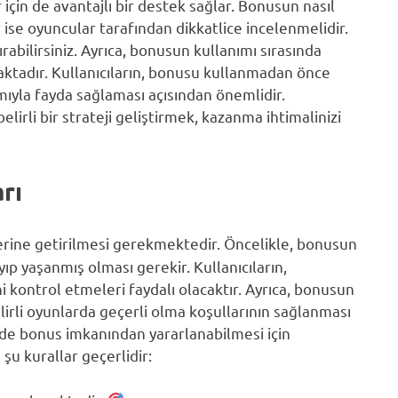
 için de avantajlı bir destek sağlar. Bonusun nasıl
r ise oyuncular tarafından dikkatlice incelenmelidir.
ırabilirsiniz. Ayrıca, bonusun kullanımı sırasında
ktadır. Kullanıcıların, bonusu kullanmadan önce
ıyla fayda sağlaması açısından önemlidir.
irli bir strateji geliştirmek, kazanma ihtimalinizi
rı
yerine getirilmesi gerekmektedir. Öncelikle, bonusun
ayıp yaşanmış olması gerekir. Kullanıcıların,
i kontrol etmeleri faydalı olacaktır. Ayrıca, bonusun
lirli oyunlarda geçerli olma koşullarının sağlanması
kilde bonus imkanından yararlanabilmesi için
şu kurallar geçerlidir: