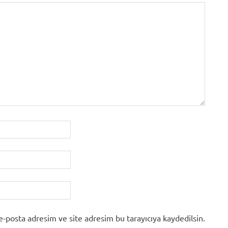
e-posta adresim ve site adresim bu tarayıcıya kaydedilsin.