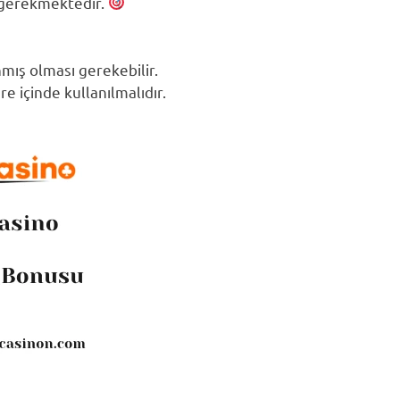
ı gerekmektedir.
mış olması gerekebilir.
e içinde kullanılmalıdır.