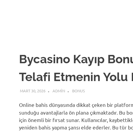
Bycasino Kayıp Bonu
Telafi Etmenin Yolu
MART 30, 2026
ADMIN
BONUS
Online bahis dünyasında dikkat çeken bir platfo
sunduğu avantajlarla ön plana çıkmaktadır. Bu bon
için önemli bir fırsat sunar. Kullanıcılar, kaybettik
yeniden bahis yapma şansı elde ederler. Bu tür bon