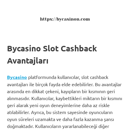
Bycasino Slot Cashback
Avantajları
Bycasino
platformunda kullanıcılar, slot cashback
avantajları ile birçok fayda elde edebilirler. Bu avantajlar
arasında en dikkat çekeni, kayıpların bir kısmının geri
alınmasıdır. Kullanıcılar, kaybettikleri miktarın bir kısmını
geri alarak yeni oyun deneyimlerine daha az riskle
atılabilirler. Ayrıca, bu sistem sayesinde oyuncuların
oyun süreleri uzamakta ve daha fazla kazanma şansı
doğmaktadır. Kullanıcıların yararlanabileceği diğer