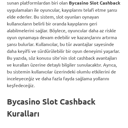
sunan platformlardan biri olan
Bycasino Slot Cashback
uygulamaları ile oyuncular, kayıplarını telafi etme şansı
elde ederler. Bu sistem, slot oyunları oynayan
kullanıcıların belirli bir oranda kayıplarını geri
alabilmelerini sağlar. Böylece, oyuncular daha az riskle
oyun oynamaya devam edebilir ve kazançlarını artırma
şansı bulurlar. Kullanıcılar, bu tür avantajlar sayesinde
daha keyifli ve sürdürülebilir bir oyun deneyimi yaşarlar.
Bu yazıda, söz konusu site’nin slot cashback avantajları
ve kuralları üzerine detaylı bilgiler sunulacaktır. Ayrıca,
bu sistemin kullanıcılar üzerindeki olumlu etkilerini de
inceleyeceğiz ve daha fazla fayda sağlama yollarını
keşfedeceğiz.
Bycasino Slot Cashback
Kuralları