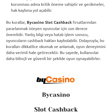
korunması adına kritik öneme sahiptir ve gecikmeler,
hak kaybına yol açabilir.
Bu kurallar,
Bycasino Slot Cashback
fırsatlarından
yararlanmak isteyen oyuncular için son derece
önemlidir. Yanlış bilgi veya hatalı işlem sonucu,
oyuncuların cashback hakları kaybolabilir. Dolayısıyla, bu
kuralları dikkatlice okumak ve anlamak, oyun deneyimini
daha verimli hale getirecektir. Bu sayede, kullanıcılar
daha bilinçli ve güvenli bir şekilde oyun oynayabilirler.