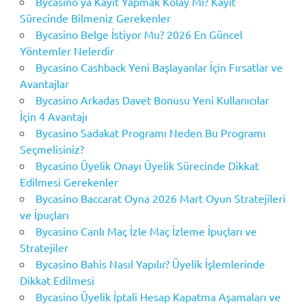
Bycasino’ya Kayıt Yapmak Kolay Mı? Kayıt
Sürecinde Bilmeniz Gerekenler
Bycasino Belge İstiyor Mu? 2026 En Güncel
Yöntemler Nelerdir
Bycasino Cashback Yeni Başlayanlar İçin Fırsatlar ve
Avantajlar
Bycasino Arkadas Davet Bonusu Yeni Kullanıcılar
İçin 4 Avantajı
Bycasino Sadakat Programı Neden Bu Programı
Seçmelisiniz?
Bycasino Üyelik Onayı Üyelik Sürecinde Dikkat
Edilmesi Gerekenler
Bycasino Baccarat Oyna 2026 Mart Oyun Stratejileri
ve İpuçları
Bycasino Canlı Maç İzle Maç İzleme İpuçları ve
Stratejiler
Bycasino Bahis Nasıl Yapılır? Üyelik İşlemlerinde
Dikkat Edilmesi
Bycasino Üyelik İptali Hesap Kapatma Aşamaları ve