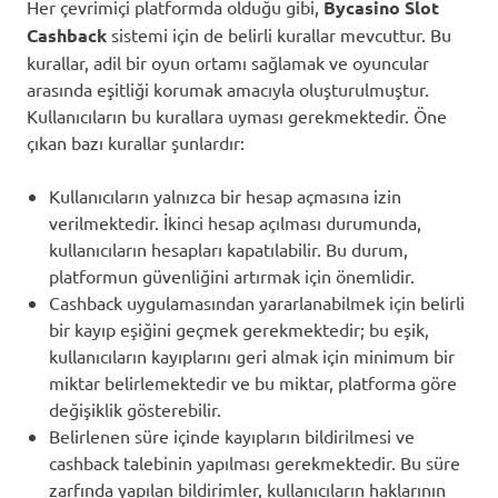
Her çevrimiçi platformda olduğu gibi,
Bycasino Slot
Cashback
sistemi için de belirli kurallar mevcuttur. Bu
kurallar, adil bir oyun ortamı sağlamak ve oyuncular
arasında eşitliği korumak amacıyla oluşturulmuştur.
Kullanıcıların bu kurallara uyması gerekmektedir. Öne
çıkan bazı kurallar şunlardır:
Kullanıcıların yalnızca bir hesap açmasına izin
verilmektedir. İkinci hesap açılması durumunda,
kullanıcıların hesapları kapatılabilir. Bu durum,
platformun güvenliğini artırmak için önemlidir.
Cashback uygulamasından yararlanabilmek için belirli
bir kayıp eşiğini geçmek gerekmektedir; bu eşik,
kullanıcıların kayıplarını geri almak için minimum bir
miktar belirlemektedir ve bu miktar, platforma göre
değişiklik gösterebilir.
Belirlenen süre içinde kayıpların bildirilmesi ve
cashback talebinin yapılması gerekmektedir. Bu süre
zarfında yapılan bildirimler, kullanıcıların haklarının