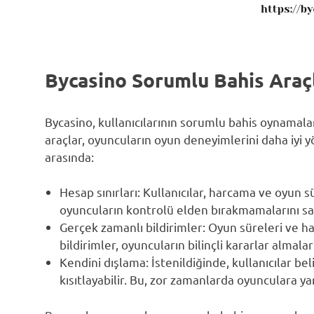
Bycasino Sorumlu Bahis Araçl
Bycasino, kullanıcılarının sorumlu bahis oynamalar
araçlar, oyuncuların oyun deneyimlerini daha iyi 
arasında:
Hesap sınırları: Kullanıcılar, harcama ve oyun süre
oyuncuların kontrolü elden bırakmamalarını sa
Gerçek zamanlı bildirimler: Oyun süreleri ve ha
bildirimler, oyuncuların bilinçli kararlar almala
Kendini dışlama: İstenildiğinde, kullanıcılar bel
kısıtlayabilir. Bu, zor zamanlarda oyunculara ya