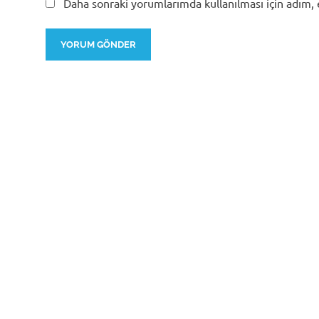
Daha sonraki yorumlarımda kullanılması için adım, 