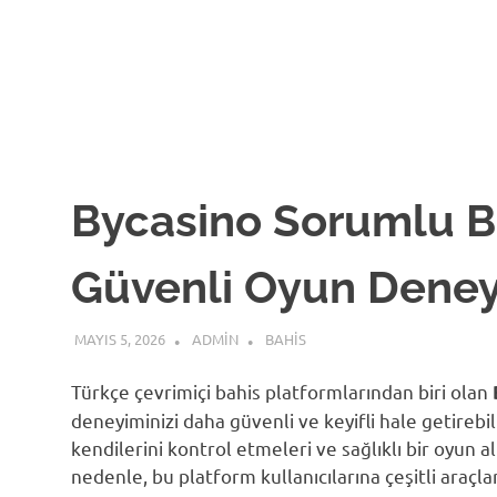
Bycasino Sorumlu Bah
Güvenli Oyun Deney
MAYIS 5, 2026
ADMIN
BAHIS
Türkçe çevrimiçi bahis platformlarından biri olan
deneyiminizi daha güvenli ve keyifli hale getirebi
kendilerini kontrol etmeleri ve sağlıklı bir oyun al
nedenle, bu platform kullanıcılarına çeşitli araçl