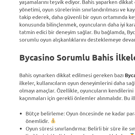
yaşamalarını teşvik ediyor. Bahis yaparken dikka
yönetimi, oyun sürelerinin sınırlandırılması ve kay
takip ederek, daha güvenli bir oyun ortamında keyif
konusunda bilinçlenmek, oyuncuların daha iyi kar
tatmin edici bir deneyim sağlar. Bu bağlamda, Byca
sorumlu oyun alışkanlıklarını desteklemeye deva
Bycasino Sorumlu Bahis İlkel
Bahis oynarken dikkat edilmesi gereken bazı
Byc
ilkeler, kullanıcıların oyun deneyimlerini daha sağ
olmayı amaçlar. Özellikle, oyuncuların kendilerin
kaçınmaları için gerekli önlemler alınmalıdır. Bu il
Bütçe belirleme: Oyun öncesinde ne kadar para 
önemlidir.
Oyun süresi sınırlandırma: Belirli bir süre ile sı