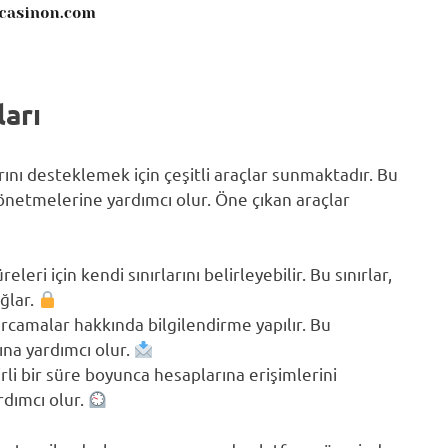
arı
ını desteklemek için çeşitli araçlar sunmaktadır. Bu
yönetmelerine yardımcı olur. Öne çıkan araçlar
leri için kendi sınırlarını belirleyebilir. Bu sınırlar,
ğlar.
rcamalar hakkında bilgilendirme yapılır. Bu
rına yardımcı olur.
irli bir süre boyunca hesaplarına erişimlerini
rdımcı olur.