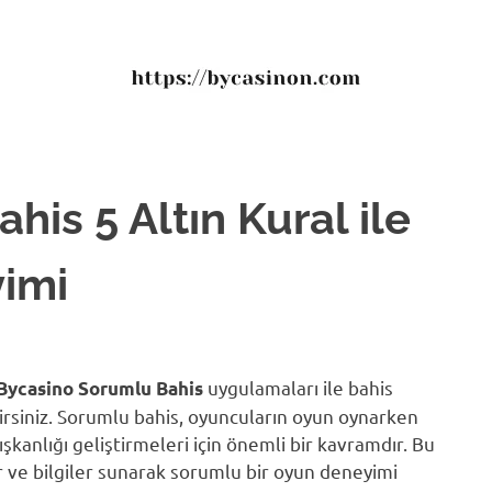
is 5 Altın Kural ile
imi
uygulamaları ile bahis
Bycasino Sorumlu Bahis
lirsiniz. Sorumlu bahis, oyuncuların oyun oynarken
ışkanlığı geliştirmeleri için önemli bir kavramdır. Bu
ar ve bilgiler sunarak sorumlu bir oyun deneyimi