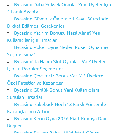
Bycasino Daha Yüksek Oranlar Yeni Üyeler İçin
4 Farklı Avantaj
Bycasino Güvenlik Önlemleri Kayıt Sürecinde
Dikkat Edilmesi Gerekenler
Bycasino Yatırım Bonusu Nasıl Alınır? Yeni
Kullanıcılar İçin Fırsatlar
Bycasino Poker Oyna Neden Poker Oynamayı
Seçmelisiniz?
Bycasino’da Hangi Slot Oyunları Var? Üyeler
İçin En Popüler Seçenekler
Bycasino Çevrimsiz Bonus Var Mı? Üyelere
Özel Fırsatlar ve Kazançlar
Bycasino Günlük Bonus Yeni Kullanıcılara
Sunulan Fırsatlar
Bycasino Rakeback Nedir? 3 Farklı Yöntemle
Kazançlarınızı Artırın
Bycasino Keno Oyna 2026 Mart Kenoya Dair
Bilgiler
Bycasino Sistem Bahisi 2026 Mart Güncel