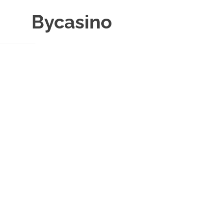
Skip
Bycasino
to
content