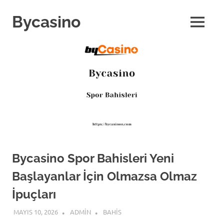
Skip
to
Bycasino
MENU
content
Bycasino Spor Bahisleri Yeni
Başlayanlar İçin Olmazsa Olmaz
İpuçları
MAYIS 10, 2026
ADMIN
BAHIS