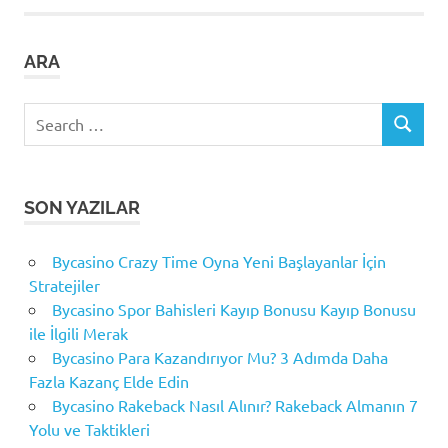
ARA
Search
SEARCH
for:
SON YAZILAR
Bycasino Crazy Time Oyna Yeni Başlayanlar İçin
Stratejiler
Bycasino Spor Bahisleri Kayıp Bonusu Kayıp Bonusu
ile İlgili Merak
Bycasino Para Kazandırıyor Mu? 3 Adımda Daha
Fazla Kazanç Elde Edin
Bycasino Rakeback Nasıl Alınır? Rakeback Almanın 7
Yolu ve Taktikleri