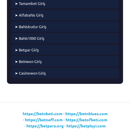
➤ Tamambet Giriş
➤ Alfabahis Giriş
➤ Bahisbudur Giriş
➤ Bahis1000 Giriş
➤ Betgar Giriş
➤ Beinwon Giriş
➤ Casinowon Giriş
https://betnbeti.com
-
https://betnblues.com
-
https://betneff.com
-
https://betofbeti.com
-
https://betpara.org
-
https://betplayi.com