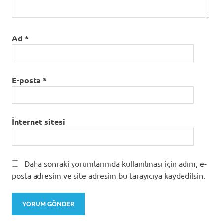
Ad
*
E-posta
*
İnternet sitesi
Daha sonraki yorumlarımda kullanılması için adım, e-
posta adresim ve site adresim bu tarayıcıya kaydedilsin.