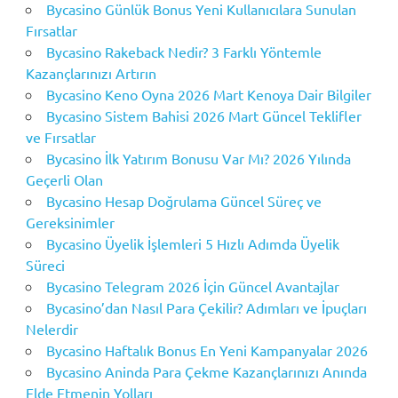
Bycasino Günlük Bonus Yeni Kullanıcılara Sunulan
Fırsatlar
Bycasino Rakeback Nedir? 3 Farklı Yöntemle
Kazançlarınızı Artırın
Bycasino Keno Oyna 2026 Mart Kenoya Dair Bilgiler
Bycasino Sistem Bahisi 2026 Mart Güncel Teklifler
ve Fırsatlar
Bycasino İlk Yatırım Bonusu Var Mı? 2026 Yılında
Geçerli Olan
Bycasino Hesap Doğrulama Güncel Süreç ve
Gereksinimler
Bycasino Üyelik İşlemleri 5 Hızlı Adımda Üyelik
Süreci
Bycasino Telegram 2026 İçin Güncel Avantajlar
Bycasino’dan Nasıl Para Çekilir? Adımları ve İpuçları
Nelerdir
Bycasino Haftalık Bonus En Yeni Kampanyalar 2026
Bycasino Aninda Para Çekme Kazançlarınızı Anında
Elde Etmenin Yolları