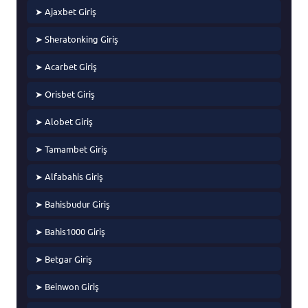
➤ Ajaxbet Giriş
➤ Sheratonking Giriş
➤ Acarbet Giriş
➤ Orisbet Giriş
➤ Alobet Giriş
➤ Tamambet Giriş
➤ Alfabahis Giriş
➤ Bahisbudur Giriş
➤ Bahis1000 Giriş
➤ Betgar Giriş
➤ Beinwon Giriş