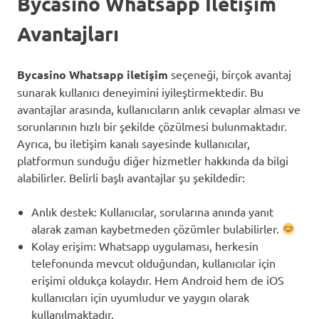
Bycasino Whatsapp İletişim
Avantajları
Bycasino Whatsapp iletişim
seçeneği, birçok avantaj
sunarak kullanıcı deneyimini iyileştirmektedir. Bu
avantajlar arasında, kullanıcıların anlık cevaplar alması ve
sorunlarının hızlı bir şekilde çözülmesi bulunmaktadır.
Ayrıca, bu iletişim kanalı sayesinde kullanıcılar,
platformun sunduğu diğer hizmetler hakkında da bilgi
alabilirler. Belirli başlı avantajlar şu şekildedir:
Anlık destek: Kullanıcılar, sorularına anında yanıt
alarak zaman kaybetmeden çözümler bulabilirler.
Kolay erişim: Whatsapp uygulaması, herkesin
telefonunda mevcut olduğundan, kullanıcılar için
erişimi oldukça kolaydır. Hem Android hem de iOS
kullanıcıları için uyumludur ve yaygın olarak
kullanılmaktadır.