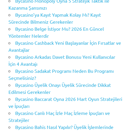
Bycasino Monopoly Oyna 5 Stratejik Taktik ile
Kazanma Şansınızı
Bycasino’ya Kayıt Yapmak Kolay Mı? Kayıt
Sürecinde Bilmeniz Gerekenler
Bycasino Belge İstiyor Mu? 2026 En Güncel
Yöntemler Nelerdir
Bycasino Cashback Yeni Başlayanlar İçin Fırsatlar ve
Avantajlar
Bycasino Arkadas Davet Bonusu Yeni Kullanıcılar
İçin 4 Avantajı
Bycasino Sadakat Programı Neden Bu Programı
Seçmelisiniz?
Bycasino Üyelik Onayı Üyelik Sürecinde Dikkat
Edilmesi Gerekenler
Bycasino Baccarat Oyna 2026 Mart Oyun Stratejileri
ve İpuçları
Bycasino Canlı Maç İzle Maç İzleme İpuçları ve
Stratejiler
Bycasino Bahis Nasıl Yapılır? Üyelik İşlemlerinde