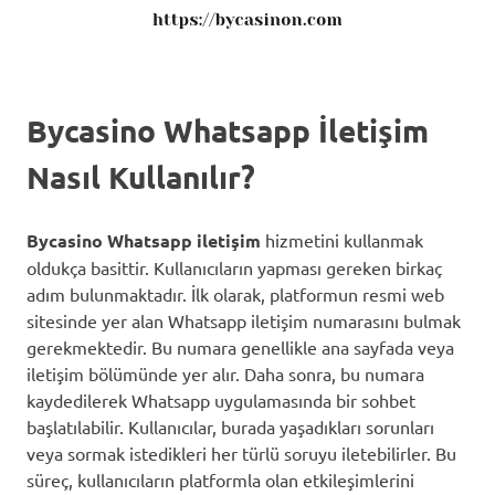
Bycasino Whatsapp İletişim
Nasıl Kullanılır?
Bycasino Whatsapp iletişim
hizmetini kullanmak
oldukça basittir. Kullanıcıların yapması gereken birkaç
adım bulunmaktadır. İlk olarak, platformun resmi web
sitesinde yer alan Whatsapp iletişim numarasını bulmak
gerekmektedir. Bu numara genellikle ana sayfada veya
iletişim bölümünde yer alır. Daha sonra, bu numara
kaydedilerek Whatsapp uygulamasında bir sohbet
başlatılabilir. Kullanıcılar, burada yaşadıkları sorunları
veya sormak istedikleri her türlü soruyu iletebilirler. Bu
süreç, kullanıcıların platformla olan etkileşimlerini