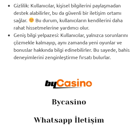
Gizlilik: Kullanıcılar, kişisel bilgilerini paylaşmadan
destek alabilirler, bu da güvenli bir iletişim ortamı
sağlar.
Bu durum, kullanıcıların kendilerini daha
rahat hissetmelerine yardımcı olur.
Geniş bilgi yelpazesi: Kullanıcılar, yalnızca sorunlarını
çözmekle kalmayıp, aynı zamanda yeni oyunlar ve
bonuslar hakkında bilgi edinebilirler. Bu sayede, bahis
deneyimlerini zenginleştirme fırsatı bulurlar.