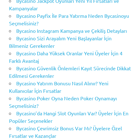
Bycasino Jackpot Oyunları Yeni Yıl Fırsatları ve
Kampanyalar
Bycasino Payfix İle Para Yatırma Neden Bycasinoyu
Seçmelisiniz?
Bycasino Instagram Kampanya ve Çekiliş Detayları
Bycasino Sizi Arayalım Yeni Başlayanlar İçin
Bilmeniz Gerekenler
Bycasino Daha Yüksek Oranlar Yeni Üyeler İçin 4
Farklı Avantaj
Bycasino Güvenlik Önlemleri Kayıt Sürecinde Dikkat
Edilmesi Gerekenler
Bycasino Yatırım Bonusu Nasıl Alınır? Yeni
Kullanıcılar İçin Fırsatlar
Bycasino Poker Oyna Neden Poker Oynamayı
Seçmelisiniz?
Bycasino’da Hangi Slot Oyunları Var? Üyeler İçin En
Popüler Seçenekler
Bycasino Çevrimsiz Bonus Var Mı? Üyelere Özel
Fırsatlar ve Kazançlar