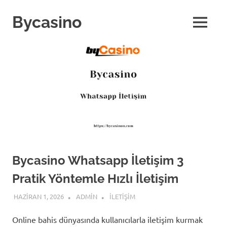
Skip
to
Bycasino
MENU
content
Bycasino Whatsapp İletişim 3
Pratik Yöntemle Hızlı İletişim
HAZIRAN 1, 2026
ADMIN
İLETIŞIM
Online bahis dünyasında kullanıcılarla iletişim kurmak