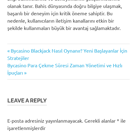
olanak tanır. Bahis dünyasında doğru bilgiye ulaşmak,
başarılı bir deneyim için kritik öneme sahiptir. Bu
nedenle, kullanıcıların iletişim kanallarını etkin bir
şekilde kullanmaları büyük bir avantaj sağlamaktadır.
Bycasino
Previous
Yazı
Bycasino Blackjack Nasıl Oynanır? Yeni Başlayanlar İçin
İletişim
Post:
Stratejiler
gezinmesi
Online
Next
Bycasino Para Çekme Süresi Zaman Yönetimi ve Hızlı
Bahis
Post:
İpuçları
Yardım
Whatsapp
Destek
LEAVE A REPLY
E-posta adresiniz yayınlanmayacak.
Gerekli alanlar
*
ile
işaretlenmişlerdir