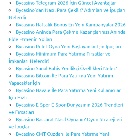
Bycasino Telegram 2026 İçin Güncel Avantajlar
Bycasino’dan Nasıl Para Çekilir? Adımları ve İpuçları
Nelerdir
Bycasino Haftalık Bonus En Yeni Kampanyalar 2026
Bycasino Aninda Para Çekme Kazançlarınızı Anında
Elde Etmenin Yolları
Bycasino Rulet Oyna Yeni Başlayanlar İçin İpuçları
Bycasino Minimum Para Yatırma Fırsatlar ve
İmkanları Nelerdir?
Bycasino Sanal Bahis Yenilikçi Özellikleri Neler?
Bycasino Bitcoin İle Para Yatırma Yeni Yatırım
Yapacaklar İçin
Bycasino Havale İle Para Yatırma Yeni Kullanıcılar
İçin Hızlı
Bycasino E-Spor E-Spor Dünyasının 2026 Trendleri
ve Fırsatları
Bycasino Baccarat Nasıl Oynanır? Oyun Stratejileri
ve İpuçları
Bycasino CMT Cüzdan İle Para Yatırma Yeni