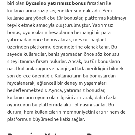
biri olan
Bycasino yatırımsız bonus
fırsatları ile
kullanıcılarına cazip seçenekler sunmaktadır. Yeni
kullanıcılara yönelik bu tür bonuslar, platforma katılmayı
teşvik etmek amacıyla oluşturulmuştur. Yatırımsız
bonus, oyuncuların hesaplarına herhangi bir para
yatırmadan önce bonus alarak, mevcut bağlantı
üzerinden platformu denemelerine olanak tanır. Bu
sayede kullanıcılar, bahis yapmadan önce söz konusu
siteyi tanıma fırsatı bulurlar. Ancak, bu tür bonusların
nasıl kullanılacağını ve hangi şartlarla verildiğini bilmek
son derece önemlidir. Kullanıcıların bu bonuslardan
faydalanarak, eğlenceli bir deneyim yaşamaları
hedeflenmektedir. Ayrıca, yatırımsız bonuslar,
kullanıcıların oyuna olan ilgisini artırarak, daha fazla
oyuncunun bu platformda aktif olmasını sağlar. Bu
durum, hem kullanıcıların memnuniyetini artırır hem de
platformun büyümesine katkı sağlar.