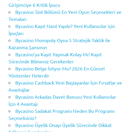
Girişimciye 6 Kritik İpucu
Bycasino Slot Bölümü En Yeni Oyun Seçenekleri ve
Temaları
Bycasino Kayıt Nasıl Yapılır? Yeni Kullanıcılar için
İpuçları
Bycasino Monopoly Oyna 5 Stratejik Taktik ile
Kazanma Şansınızı
Bycasino’ya Kayıt Yapmak Kolay Mı? Kayıt
Sürecinde Bilmeniz Gerekenler
Bycasino Belge İstiyor Mu? 2026 En Güncel
Yöntemler Nelerdir
Bycasino Cashback Yeni Başlayanlar İçin Fırsatlar ve
Avantajlar
Bycasino Arkadas Davet Bonusu Yeni Kullanıcılar
İçin 4 Avantajı
Bycasino Sadakat Programı Neden Bu Programı
Seçmelisiniz?
Bycasino Üyelik Onayı Üyelik Sürecinde Dikkat
Edilmesi Gerekenler