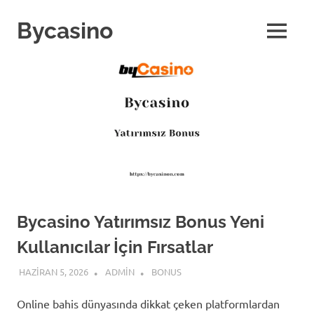
Skip
to
Bycasino
MENU
content
Bycasino Yatırımsız Bonus Yeni
Kullanıcılar İçin Fırsatlar
HAZIRAN 5, 2026
ADMIN
BONUS
Online bahis dünyasında dikkat çeken platformlardan