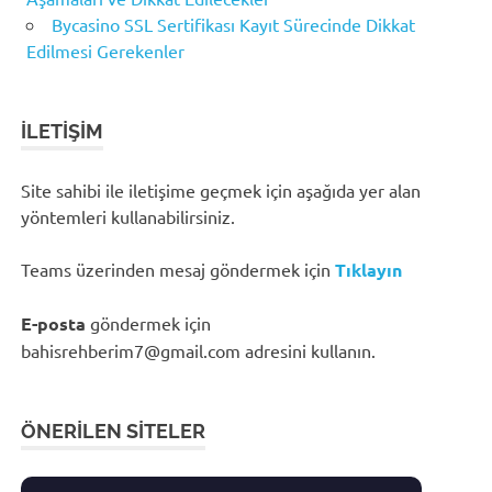
Bycasino SSL Sertifikası Kayıt Sürecinde Dikkat
Edilmesi Gerekenler
İLETIŞIM
Site sahibi ile iletişime geçmek için aşağıda yer alan
yöntemleri kullanabilirsiniz.
Teams üzerinden mesaj göndermek için
Tıklayın
E-posta
göndermek için
bahisrehberim7@gmail.com
adresini kullanın.
ÖNERILEN SITELER