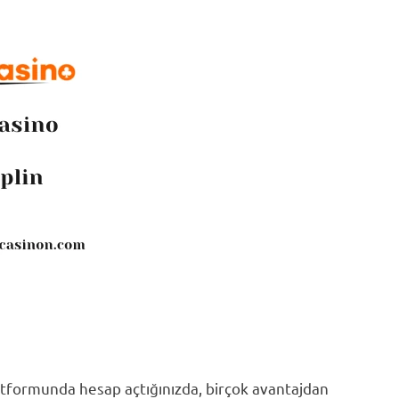
tformunda hesap açtığınızda, birçok avantajdan