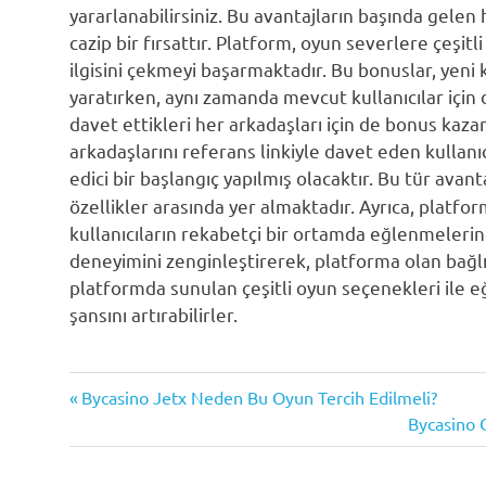
yararlanabilirsiniz. Bu avantajların başında gelen 
cazip bir fırsattır. Platform, oyun severlere çeşit
ilgisini çekmeyi başarmaktadır. Bu bonuslar, yeni ku
yaratırken, aynı zamanda mevcut kullanıcılar için d
davet ettikleri her arkadaşları için de bonus kaz
arkadaşlarını referans linkiyle davet eden kullanıc
edici bir başlangıç yapılmış olacaktır. Bu tür avant
özellikler arasında yer almaktadır. Ayrıca, platfo
kullanıcıların rekabetçi bir ortamda eğlenmelerine
deneyimini zenginleştirerek, platforma olan bağlılı
platformda sunulan çeşitli oyun seçenekleri ile e
şansını artırabilirler.
Bahis
Previous
Yazı
Bycasino Jetx Neden Bu Oyun Tercih Edilmeli?
Platformu
Post:
Next
Bycasino 
gezinmesi
Güvenli
Post:
Bahis