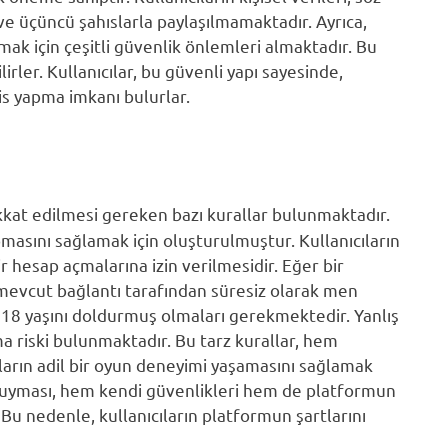
e üçüncü şahıslarla paylaşılmamaktadır. Ayrıca,
ğlamak için çeşitli güvenlik önlemleri almaktadır. Bu
irler. Kullanıcılar, bu güvenli yapı sayesinde,
is yapma imkanı bulurlar.
kat edilmesi gereken bazı kurallar bulunmaktadır.
yapmasını sağlamak için oluşturulmuştur. Kullanıcıların
r hesap açmalarına izin verilmesidir. Eğer bir
e, mevcut bağlantı tarafından süresiz olarak men
olan 18 yaşını doldurmuş olmaları gerekmektedir. Yanlış
a riski bulunmaktadır. Bu tarz kurallar, hem
ların adil bir oyun deneyimi yaşamasını sağlamak
a uyması, hem kendi güvenlikleri hem de platformun
Bu nedenle, kullanıcıların platformun şartlarını