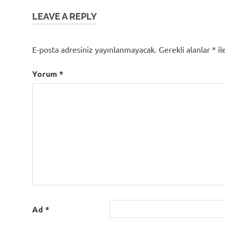
Üyelik
İşlemleri
LEAVE A REPLY
E-posta adresiniz yayınlanmayacak.
Gerekli alanlar
*
il
Yorum
*
Ad
*