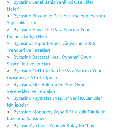
Bycasino Sanal Bahis Yenilikçi Özellikleri
Neler?
Bycasino Bitcoin İle Para Yatırma Yeni Yatırım
Yapacaklar İçin
Bycasino Havale İle Para Yatırma Yeni
Kullanıcılar İçin Hızlı
Bycasino E-Spor E-Spor Dünyasının 2026
Trendleri ve Fırsatları
Bycasino Baccarat Nasıl Oynanır? Oyun
Stratejileri ve İpuçları
Bycasino CMT Cüzdan İle Para Yatırma Yeni
Girişimciye 6 Kritik İpucu
Bycasino Slot Bölümü En Yeni Oyun
Seçenekleri ve Temaları
Bycasino Kayıt Nasıl Yapılır? Yeni Kullanıcılar
için İpuçları
Bycasino Monopoly Oyna 5 Stratejik Taktik ile
Kazanma Şansınızı
Bycasino’ya Kayıt Yapmak Kolay Mı? Kayıt