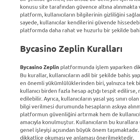
konusu site tarafından güvence altına alınmakta v
platform, kullanıcıların bilgilerinin gizliliğini sa
sayede, kullanıcılar kendilerini güvende hissedebil
platformda daha rahat ve huzurlu bir şekilde bah
Bycasino Zeplin Kuralları
platformunda işlem yaparken dik
Bycasino Zeplin
Bu kurallar, kullanıcıların adil bir şekilde bahis 
en önemli yükümlülüklerinden biri, yalnızca tek bi
kullanıcı birden fazla hesap açtığı tespit edilirs
edilebilir. Ayrıca, kullanıcıların yasal yaş sınırı 
bilgi verilmesi durumunda hesapların askıya alınm
platformun güvenliğini artırmak hem de kullanıcı
amacıyla konulmuştur. Kullanıcıların bu kurallar
genel işleyişi açısından büyük önem taşımaktadır. 
dikkatlice okuması ve anlaması önerilmektedir.