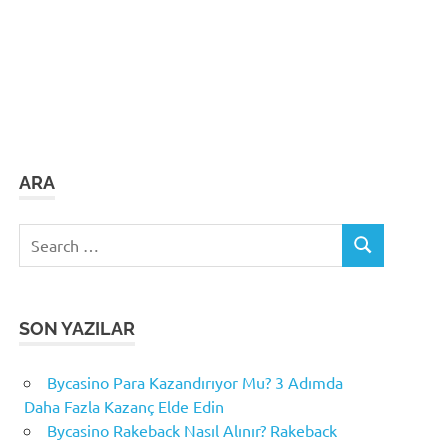
ARA
Search
SEARCH
for:
SON YAZILAR
Bycasino Para Kazandırıyor Mu? 3 Adımda
Daha Fazla Kazanç Elde Edin
Bycasino Rakeback Nasıl Alınır? Rakeback