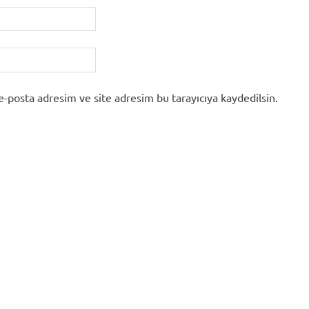
e-posta adresim ve site adresim bu tarayıcıya kaydedilsin.