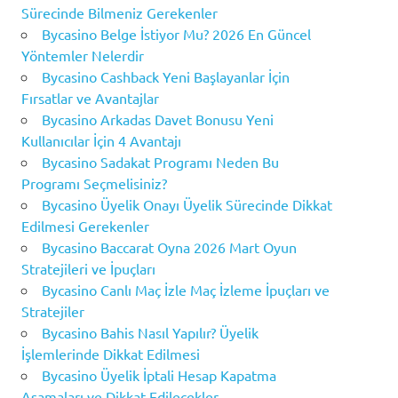
Sürecinde Bilmeniz Gerekenler
Bycasino Belge İstiyor Mu? 2026 En Güncel
Yöntemler Nelerdir
Bycasino Cashback Yeni Başlayanlar İçin
Fırsatlar ve Avantajlar
Bycasino Arkadas Davet Bonusu Yeni
Kullanıcılar İçin 4 Avantajı
Bycasino Sadakat Programı Neden Bu
Programı Seçmelisiniz?
Bycasino Üyelik Onayı Üyelik Sürecinde Dikkat
Edilmesi Gerekenler
Bycasino Baccarat Oyna 2026 Mart Oyun
Stratejileri ve İpuçları
Bycasino Canlı Maç İzle Maç İzleme İpuçları ve
Stratejiler
Bycasino Bahis Nasıl Yapılır? Üyelik
İşlemlerinde Dikkat Edilmesi
Bycasino Üyelik İptali Hesap Kapatma
Aşamaları ve Dikkat Edilecekler