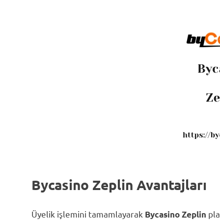
Bycasino Zeplin Avantajları
Üyelik işlemini tamamlayarak
pla
Bycasino Zeplin