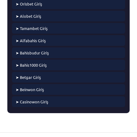
➤ Orisbet Giriş
➤ Alobet Giriş
➤ Tamambet Giriş
➤ Alfabahis Giriş
➤ Bahisbudur Giriş
➤ Bahis1000 Giriş
➤ Betgar Giriş
➤ Beinwon Giriş
➤ Casinowon Giriş