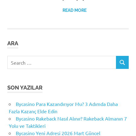
READ MORE
ARA
Search
SEARCH
for:
SON YAZILAR
Bycasino Para Kazandırıyor Mu? 3 Adımda Daha
Fazla Kazanç Elde Edin
Bycasino Rakeback Nasıl Alınır? Rakeback Almanın 7
Yolu ve Taktikleri
Bycasino Yeni Adresi 2026 Mart Güncel