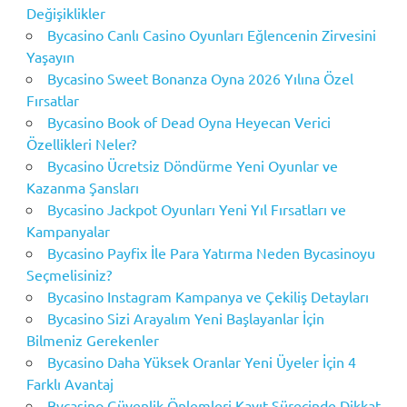
Değişiklikler
Bycasino Canlı Casino Oyunları Eğlencenin Zirvesini
Yaşayın
Bycasino Sweet Bonanza Oyna 2026 Yılına Özel
Fırsatlar
Bycasino Book of Dead Oyna Heyecan Verici
Özellikleri Neler?
Bycasino Ücretsiz Döndürme Yeni Oyunlar ve
Kazanma Şansları
Bycasino Jackpot Oyunları Yeni Yıl Fırsatları ve
Kampanyalar
Bycasino Payfix İle Para Yatırma Neden Bycasinoyu
Seçmelisiniz?
Bycasino Instagram Kampanya ve Çekiliş Detayları
Bycasino Sizi Arayalım Yeni Başlayanlar İçin
Bilmeniz Gerekenler
Bycasino Daha Yüksek Oranlar Yeni Üyeler İçin 4
Farklı Avantaj
Bycasino Güvenlik Önlemleri Kayıt Sürecinde Dikkat