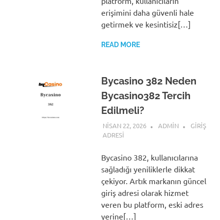
platform, kullanıcıların
erişimini daha güvenli hale
getirmek ve kesintisiz[…]
READ MORE
Bycasino 382 Neden
Bycasino382 Tercih
Edilmeli?
NISAN 22, 2026
ADMIN
GIRIŞ
ADRESI
Bycasino 382, kullanıcılarına
sağladığı yeniliklerle dikkat
çekiyor. Artık markanın güncel
giriş adresi olarak hizmet
veren bu platform, eski adres
yerine[…]