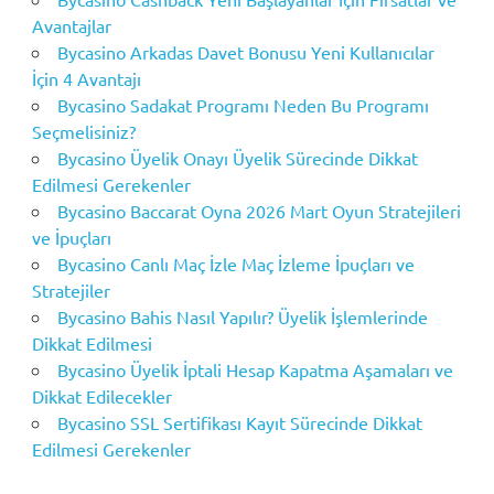
Avantajlar
Bycasino Arkadas Davet Bonusu Yeni Kullanıcılar
İçin 4 Avantajı
Bycasino Sadakat Programı Neden Bu Programı
Seçmelisiniz?
Bycasino Üyelik Onayı Üyelik Sürecinde Dikkat
Edilmesi Gerekenler
Bycasino Baccarat Oyna 2026 Mart Oyun Stratejileri
ve İpuçları
Bycasino Canlı Maç İzle Maç İzleme İpuçları ve
Stratejiler
Bycasino Bahis Nasıl Yapılır? Üyelik İşlemlerinde
Dikkat Edilmesi
Bycasino Üyelik İptali Hesap Kapatma Aşamaları ve
Dikkat Edilecekler
Bycasino SSL Sertifikası Kayıt Sürecinde Dikkat
Edilmesi Gerekenler