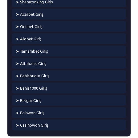
➤ Sheratonking Giriş
➤ Acarbet Giriş
➤ Orisbet Giriş
➤ Alobet Giriş
➤ Tamambet Giriş
➤ Alfabahis Giriş
➤ Bahisbudur Giriş
➤ Bahis1000 Giriş
➤ Betgar Giriş
➤ Beinwon Giriş
➤ Casinowon Giriş