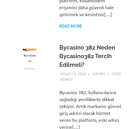
platform, kullanıcıların
erişimini daha güvenli hale
getirmek ve kesintisiz[…]
READ MORE
Bycasino 382 Neden
Bycasino382 Tercih
Edilmeli?
NISAN 22, 2026
ADMIN
GIRIŞ
ADRESI
Bycasino 382, kullanıcılarına
sağladığı yeniliklerle dikkat
çekiyor. Artık markanın güncel
giriş adresi olarak hizmet
veren bu platform, eski adres
yerine[…]