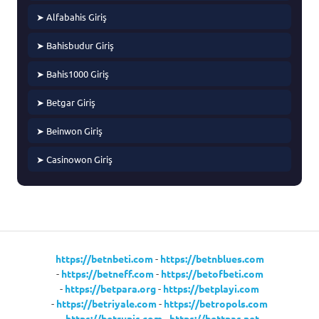
➤ Alfabahis Giriş
➤ Bahisbudur Giriş
➤ Bahis1000 Giriş
➤ Betgar Giriş
➤ Beinwon Giriş
➤ Casinowon Giriş
https://betnbeti.com
-
https://betnblues.com
-
https://betneff.com
-
https://betofbeti.com
-
https://betpara.org
-
https://betplayi.com
-
https://betriyale.com
-
https://betropols.com
-
https://betrupis.com
-
https://bettpas.net