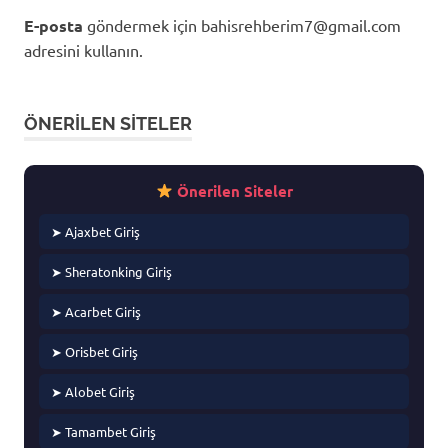
E-posta
göndermek için
bahisrehberim7@gmail.com
adresini kullanın.
ÖNERILEN SITELER
Önerilen Siteler
➤ Ajaxbet Giriş
➤ Sheratonking Giriş
➤ Acarbet Giriş
➤ Orisbet Giriş
➤ Alobet Giriş
➤ Tamambet Giriş