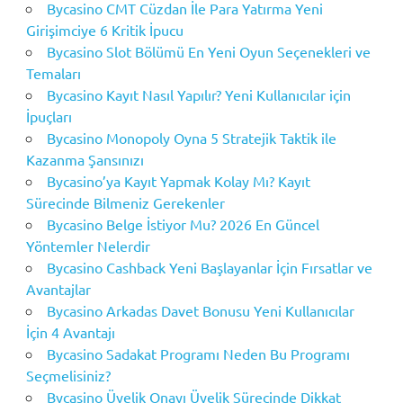
Bycasino CMT Cüzdan İle Para Yatırma Yeni
Girişimciye 6 Kritik İpucu
Bycasino Slot Bölümü En Yeni Oyun Seçenekleri ve
Temaları
Bycasino Kayıt Nasıl Yapılır? Yeni Kullanıcılar için
İpuçları
Bycasino Monopoly Oyna 5 Stratejik Taktik ile
Kazanma Şansınızı
Bycasino’ya Kayıt Yapmak Kolay Mı? Kayıt
Sürecinde Bilmeniz Gerekenler
Bycasino Belge İstiyor Mu? 2026 En Güncel
Yöntemler Nelerdir
Bycasino Cashback Yeni Başlayanlar İçin Fırsatlar ve
Avantajlar
Bycasino Arkadas Davet Bonusu Yeni Kullanıcılar
İçin 4 Avantajı
Bycasino Sadakat Programı Neden Bu Programı
Seçmelisiniz?
Bycasino Üyelik Onayı Üyelik Sürecinde Dikkat