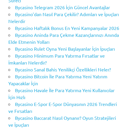
Süreci
Bycasino Telegram 2026 İçin Güncel Avantajlar
Bycasino’dan Nasıl Para Çekilir? Adımları ve İpuçları
Nelerdir
Bycasino Haftalık Bonus En Yeni Kampanyalar 2026
Bycasino Aninda Para Çekme Kazançlarınızı Anında
Elde Etmenin Yolları
Bycasino Rulet Oyna Yeni Başlayanlar İçin İpuçları
Bycasino Minimum Para Yatırma Fırsatlar ve
İmkanları Nelerdir?
Bycasino Sanal Bahis Yenilikçi Özellikleri Neler?
Bycasino Bitcoin İle Para Yatırma Yeni Yatırım
Yapacaklar İçin
Bycasino Havale İle Para Yatırma Yeni Kullanıcılar
İçin Hızlı
Bycasino E-Spor E-Spor Dünyasının 2026 Trendleri
ve Fırsatları
Bycasino Baccarat Nasıl Oynanır? Oyun Stratejileri
ve İpuçları