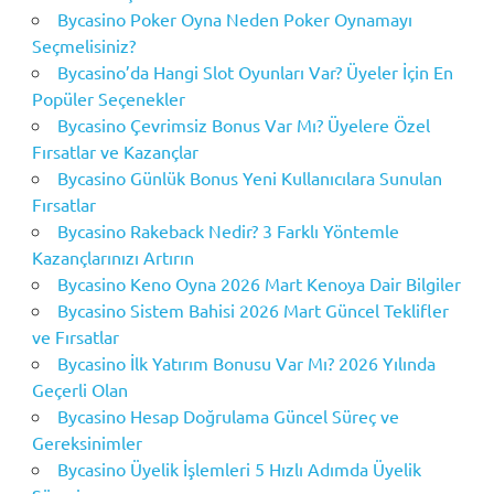
Bycasino Poker Oyna Neden Poker Oynamayı
Seçmelisiniz?
Bycasino’da Hangi Slot Oyunları Var? Üyeler İçin En
Popüler Seçenekler
Bycasino Çevrimsiz Bonus Var Mı? Üyelere Özel
Fırsatlar ve Kazançlar
Bycasino Günlük Bonus Yeni Kullanıcılara Sunulan
Fırsatlar
Bycasino Rakeback Nedir? 3 Farklı Yöntemle
Kazançlarınızı Artırın
Bycasino Keno Oyna 2026 Mart Kenoya Dair Bilgiler
Bycasino Sistem Bahisi 2026 Mart Güncel Teklifler
ve Fırsatlar
Bycasino İlk Yatırım Bonusu Var Mı? 2026 Yılında
Geçerli Olan
Bycasino Hesap Doğrulama Güncel Süreç ve
Gereksinimler
Bycasino Üyelik İşlemleri 5 Hızlı Adımda Üyelik