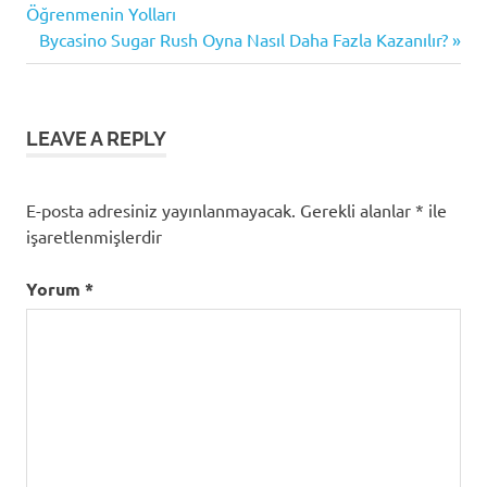
Post:
Öğrenmenin Yolları
gezinmesi
Bycasino
Next
Bycasino Sugar Rush Oyna Nasıl Daha Fazla Kazanılır?
381
Post:
Bycasino
382
LEAVE A REPLY
Bycasino
383
Bycasino
E-posta adresiniz yayınlanmayacak.
Gerekli alanlar
*
ile
384
işaretlenmişlerdir
Yorum
*