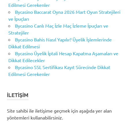
Edilmesi Gerekenler
Bycasino Baccarat Oyna 2026 Mart Oyun Stratejileri
ve İpuçları
Bycasino Canlı Maç İzle Maç İzleme İpuçları ve
Stratejiler
Bycasino Bahis Nasıl Yapılır? Üyelik İşlemlerinde
Dikkat Edilmesi
Bycasino Üyelik İptali Hesap Kapatma Aşamaları ve
Dikkat Edilecekler
Bycasino SSL Sertifikası Kayıt Sürecinde Dikkat
Edilmesi Gerekenler
İLETIŞIM
Site sahibi ile iletişime geçmek için aşağıda yer alan
yöntemleri kullanabilirsiniz.