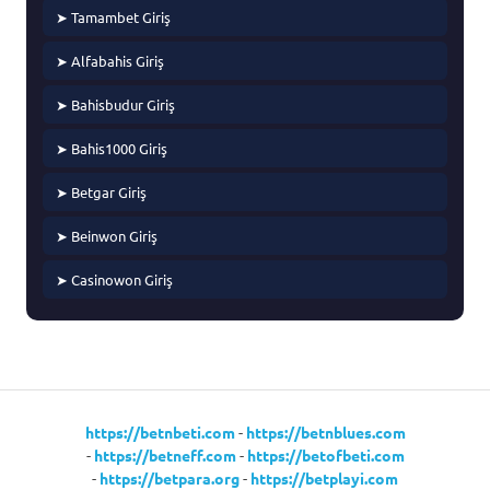
➤ Tamambet Giriş
➤ Alfabahis Giriş
➤ Bahisbudur Giriş
➤ Bahis1000 Giriş
➤ Betgar Giriş
➤ Beinwon Giriş
➤ Casinowon Giriş
https://betnbeti.com
-
https://betnblues.com
-
https://betneff.com
-
https://betofbeti.com
-
https://betpara.org
-
https://betplayi.com