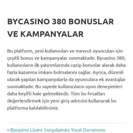
BYCASINO 380 BONUSLAR
VE KAMPANYALAR
Bu platform, yeni kullanıcıları ve mevcut oyuncuları için
çeşitli bonus ve kampanyalar sunmaktadır. Bycasino 380,
kullanıcıların ilk yatırımlarında cazip bonuslar alarak daha
fazla kazanma imkanı bulmalarını sağlar. Ayrıca, düzenli
olarak yapılan kampanyalarla da oyunculara ek avantajlar
sunmaktadır. Bu sayede kullanıcıların oyun deneyimleri
daha keyifli hale gelmektedir. Tüm bu fırsatları
değerlendirmek için yeni giriş adresini kullanarak bu
platforma katılabilirsiniz.
Bycasino
Previous
Yazı
Bycasino Lisans Sorgulaması Yasal Durumunu
380