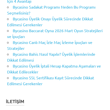
İçin 4 Avantajı
Bycasino Sadakat Programı Neden Bu Programı
Seçmelisiniz?
Bycasino Üyelik Onayı Üyelik Sürecinde Dikkat
Edilmesi Gerekenler
Bycasino Baccarat Oyna 2026 Mart Oyun Stratejileri
ve İpuçları
Bycasino Canlı Maç İzle Maç İzleme İpuçları ve
Stratejiler
Bycasino Bahis Nasıl Yapılır? Üyelik İşlemlerinde
Dikkat Edilmesi
Bycasino Üyelik İptali Hesap Kapatma Aşamaları ve
Dikkat Edilecekler
Bycasino SSL Sertifikası Kayıt Sürecinde Dikkat
Edilmesi Gerekenler
İLETIŞIM