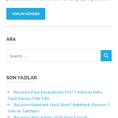
ARA
Search
SEARCH
for:
SON YAZILAR
Bycasino Para Kazandırıyor Mu? 3 Adımda Daha
Fazla Kazanç Elde Edin
Bycasino Rakeback Nasıl Alınır? Rakeback Almanın 7
Yolu ve Taktikleri
Bycasino Yeni Adresi 2026 Mart Güncel