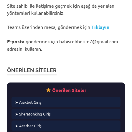
Site sahibi ile iletişime geçmek için aşağıda yer alan
yöntemleri kullanabilirsiniz.
Teams üzerinden mesaj göndermek için
Tıklayın
E-posta
göndermek için
bahisrehberim7@gmail.com
adresini kullanın.
ÖNERILEN SITELER
Önerilen Siteler
➤ Ajaxbet Giriş
➤ Sheratonking Giriş
➤ Acarbet Giriş