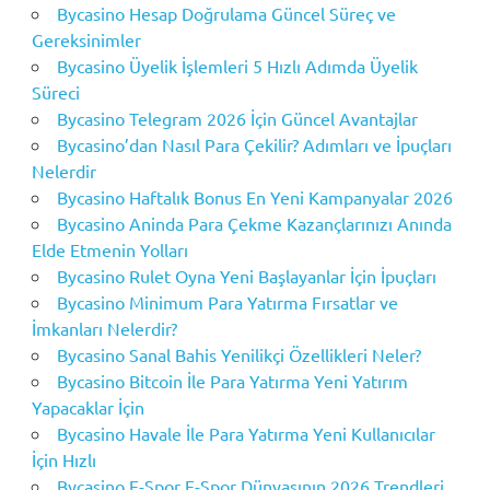
Bycasino Hesap Doğrulama Güncel Süreç ve
Gereksinimler
Bycasino Üyelik İşlemleri 5 Hızlı Adımda Üyelik
Süreci
Bycasino Telegram 2026 İçin Güncel Avantajlar
Bycasino’dan Nasıl Para Çekilir? Adımları ve İpuçları
Nelerdir
Bycasino Haftalık Bonus En Yeni Kampanyalar 2026
Bycasino Aninda Para Çekme Kazançlarınızı Anında
Elde Etmenin Yolları
Bycasino Rulet Oyna Yeni Başlayanlar İçin İpuçları
Bycasino Minimum Para Yatırma Fırsatlar ve
İmkanları Nelerdir?
Bycasino Sanal Bahis Yenilikçi Özellikleri Neler?
Bycasino Bitcoin İle Para Yatırma Yeni Yatırım
Yapacaklar İçin
Bycasino Havale İle Para Yatırma Yeni Kullanıcılar
İçin Hızlı
Bycasino E-Spor E-Spor Dünyasının 2026 Trendleri