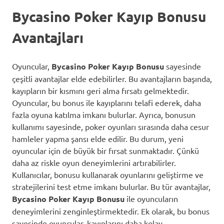
Bycasino Poker Kayıp Bonusu
Avantajları
Oyuncular,
Bycasino Poker Kayıp Bonusu
sayesinde
çeşitli avantajlar elde edebilirler. Bu avantajların başında,
kayıpların bir kısmını geri alma fırsatı gelmektedir.
Oyuncular, bu bonus ile kayıplarını telafi ederek, daha
fazla oyuna katılma imkanı bulurlar. Ayrıca, bonusun
kullanımı sayesinde, poker oyunları sırasında daha cesur
hamleler yapma şansı elde edilir. Bu durum, yeni
oyuncular için de büyük bir fırsat sunmaktadır. Çünkü
daha az riskle oyun deneyimlerini artırabilirler.
Kullanıcılar, bonusu kullanarak oyunlarını geliştirme ve
stratejilerini test etme imkanı bulurlar. Bu tür avantajlar,
Bycasino Poker Kayıp Bonusu
ile oyuncuların
deneyimlerini zenginleştirmektedir. Ek olarak, bu bonus
sayesinde oyuncular, kayıplarını daha kolay