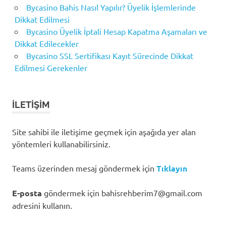
Bycasino Bahis Nasıl Yapılır? Üyelik İşlemlerinde
Dikkat Edilmesi
Bycasino Üyelik İptali Hesap Kapatma Aşamaları ve
Dikkat Edilecekler
Bycasino SSL Sertifikası Kayıt Sürecinde Dikkat
Edilmesi Gerekenler
İLETIŞIM
Site sahibi ile iletişime geçmek için aşağıda yer alan
yöntemleri kullanabilirsiniz.
Teams üzerinden mesaj göndermek için
Tıklayın
E-posta
göndermek için
bahisrehberim7@gmail.com
adresini kullanın.