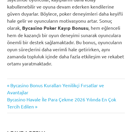
kabullenebilir ve oyuna devam ederken kendilerine
güven duyarlar. Böylece, poker deneyimleri daha keyifli
hale gelir ve oyuncuların motivasyonu artar. Sonuç
olarak,
Bycasino Poker Kayıp Bonusu
, hem eğlenceli
hem de kazançlı bir oyun deneyimi sunarak oyunculara
önemli bir destek sağlamaktadır. Bu bonus, oyuncuların
oyun süreçlerini daha verimli hale getirirken, aynı
zamanda topluluk içinde daha fazla etkileşim ve rekabet
ortamı yaratmaktadır.
Bycasino
Previous
Yazı
Bycasino Bonus Kuralları Yenilikçi Fırsatlar ve
bonus
Post:
Avantajlar
gezinmesi
Çevrimiçi
Next
Bycasino Havale İle Para Çekme 2026 Yılında En Çok
oyun
Post:
Tercih Edilen
Poker
kayıpları