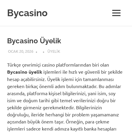
Skip
to
Bycasino
MENU
content
Bycasino Üyelik
OCAK 20, 2026
ÜYELIK
Türkçe çevrimiçi casino platformlarından biri olan
Bycasino üyelik
işlemleri ile hızlı ve güvenli bir şekilde
hesap açabilirsiniz. Üyelik işlemi için tamamlanması
gereken birkaç önemli adım bulunmaktadır. Bu adımlar
arasında, platforma kişisel bilgilerinizi, yani isim, soy
isim ve doğum tarihi gibi temel verilerinizi doğru bir
şekilde girmeniz gerekmektedir. Bilgilerinizin
doğruluğu, ileride herhangi bir problem yaşamamanız
açısından büyük önem taşır. Örneğin, para çekme
işlemleri sadece kendi adınıza kayıtlı banka hesapları