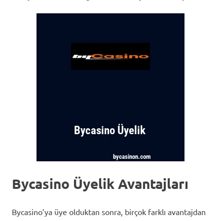
Bycasino Üyelik Avantajları
Bycasino’ya üye olduktan sonra, birçok farklı avantajdan