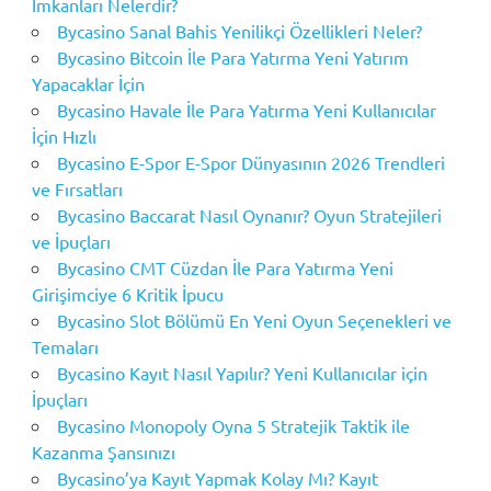
İmkanları Nelerdir?
Bycasino Sanal Bahis Yenilikçi Özellikleri Neler?
Bycasino Bitcoin İle Para Yatırma Yeni Yatırım
Yapacaklar İçin
Bycasino Havale İle Para Yatırma Yeni Kullanıcılar
İçin Hızlı
Bycasino E-Spor E-Spor Dünyasının 2026 Trendleri
ve Fırsatları
Bycasino Baccarat Nasıl Oynanır? Oyun Stratejileri
ve İpuçları
Bycasino CMT Cüzdan İle Para Yatırma Yeni
Girişimciye 6 Kritik İpucu
Bycasino Slot Bölümü En Yeni Oyun Seçenekleri ve
Temaları
Bycasino Kayıt Nasıl Yapılır? Yeni Kullanıcılar için
İpuçları
Bycasino Monopoly Oyna 5 Stratejik Taktik ile
Kazanma Şansınızı
Bycasino’ya Kayıt Yapmak Kolay Mı? Kayıt