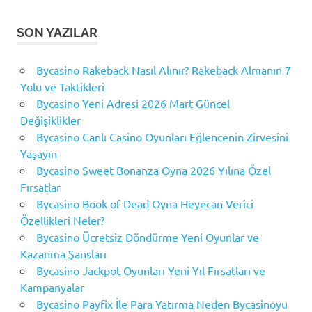
SON YAZILAR
Bycasino Rakeback Nasıl Alınır? Rakeback Almanın 7
Yolu ve Taktikleri
Bycasino Yeni Adresi 2026 Mart Güncel
Değişiklikler
Bycasino Canlı Casino Oyunları Eğlencenin Zirvesini
Yaşayın
Bycasino Sweet Bonanza Oyna 2026 Yılına Özel
Fırsatlar
Bycasino Book of Dead Oyna Heyecan Verici
Özellikleri Neler?
Bycasino Ücretsiz Döndürme Yeni Oyunlar ve
Kazanma Şansları
Bycasino Jackpot Oyunları Yeni Yıl Fırsatları ve
Kampanyalar
Bycasino Payfix İle Para Yatırma Neden Bycasinoyu