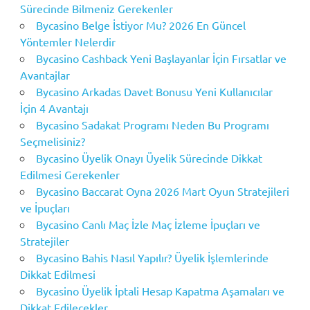
Sürecinde Bilmeniz Gerekenler
Bycasino Belge İstiyor Mu? 2026 En Güncel
Yöntemler Nelerdir
Bycasino Cashback Yeni Başlayanlar İçin Fırsatlar ve
Avantajlar
Bycasino Arkadas Davet Bonusu Yeni Kullanıcılar
İçin 4 Avantajı
Bycasino Sadakat Programı Neden Bu Programı
Seçmelisiniz?
Bycasino Üyelik Onayı Üyelik Sürecinde Dikkat
Edilmesi Gerekenler
Bycasino Baccarat Oyna 2026 Mart Oyun Stratejileri
ve İpuçları
Bycasino Canlı Maç İzle Maç İzleme İpuçları ve
Stratejiler
Bycasino Bahis Nasıl Yapılır? Üyelik İşlemlerinde
Dikkat Edilmesi
Bycasino Üyelik İptali Hesap Kapatma Aşamaları ve
Dikkat Edilecekler