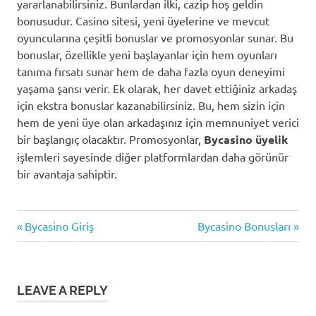
yararlanabilirsiniz. Bunlardan ilki, cazip hoş geldin
bonusudur. Casino sitesi, yeni üyelerine ve mevcut
oyuncularına çeşitli bonuslar ve promosyonlar sunar. Bu
bonuslar, özellikle yeni başlayanlar için hem oyunları
tanıma fırsatı sunar hem de daha fazla oyun deneyimi
yaşama şansı verir. Ek olarak, her davet ettiğiniz arkadaş
için ekstra bonuslar kazanabilirsiniz. Bu, hem sizin için
hem de yeni üye olan arkadaşınız için memnuniyet verici
bir başlangıç olacaktır. Promosyonlar,
Bycasino üyelik
işlemleri sayesinde diğer platformlardan daha görünür
bir avantaja sahiptir.
Previous
Next
Yazı
Bycasino Giriş
Bycasino Bonusları
Post:
Post:
gezinmesi
LEAVE A REPLY